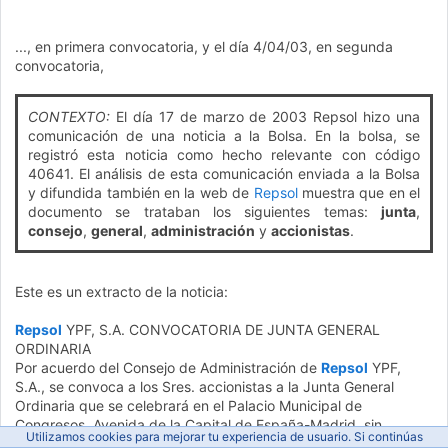
..., en primera convocatoria, y el día 4/04/03, en segunda
convocatoria,
CONTEXTO:
El día 17 de marzo de 2003 Repsol hizo una
comunicación de una noticia a la Bolsa. En la bolsa, se
registró esta noticia como hecho relevante con código
40641. El análisis de esta comunicación enviada a la Bolsa
y difundida también en la web de
Repsol
muestra que en el
documento se trataban los siguientes temas:
junta
,
consejo
,
general
,
administración
y
accionistas
.
Este es un extracto de la noticia:
Repsol
YPF, S.A. CONVOCATORIA DE JUNTA GENERAL
ORDINARIA
Por acuerdo del Consejo de Administración de
Repsol
YPF,
S.A., se convoca a los Sres. accionistas a la Junta General
Ordinaria que se celebrará en el Palacio Municipal de
Congresos, Avenida de la Capital de España-Madrid, sin
Utilizamos cookies para mejorar tu experiencia de usuario. Si continúas
número, Campo de las Naciones de Madrid, el día 3 de abril de