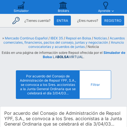
Simulador
Brokers
Aprende
¿Tienes cuenta?
ENTRA
¿Eres nuevo?
REGISTRO
»
Mercado Continuo Español
/
IBEX 35
/
Repsol en Bolsa
/
Noticias
/
Acuerdos
comerciales, financieros, pactos del consejo, juntas y negociación
/
Anuncio
convocatorias y acuerdos de juntas
/ Noticia
Estás en una página de información sobre Repsol ofrecida por el
Simulador de
Bolsa
LA
BOLSA
VIRTUAL
.
Por acuerdo del Consejo de
Administración de Repsol YPF, S.A.,
se convoca a los Sres. accionistas
Filtrar
a la Junta General Ordinaria que se
celebrará el día 3/04/03...
Por acuerdo del Consejo de Administración de Repsol
YPF, S.A., se convoca a los Sres. accionistas a la Junta
General Ordinaria que se celebrará el día 3/04/03...