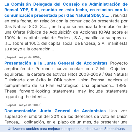
La Comisión Delegada del Consejo de Administración de
Repsol YPF, S.A., reunida en esta fecha, en relación con la
comunicación presentada por Gas Natural SDG, S....
, reunida
en esta fecha, en relación con la comunicación presentada por
Gas Natural SDG, S.... , en la que se anuncia la formulación de
una Oferta Pública de Adquisición de Acciones (
OPA
) sobre el
100% del capital social de Endesa, S.A., manifiesta su apoyo a
la... sobre el 100% del capital social de Endesa, S.A., manifiesta
su apoyo a la operación...
[ Repsol || mayo de 2009 ]
Presentación a la Junta General de Accionistas
Proyecto
ampliación de Petronor: nuevo cocker con 2 Mill. Objetivo:
equilibrar... la cartera de activos Hitos 2008-2009 / Gas Natural
Culminada con éxito la
OPA
sobre Unión Fenosa. Acelera el
cumplimiento de su Plan Estratégico. Una operación... 1995.
These forward-looking statements may include statements
regarding the intent...
[ Repsol || mayo de 2009 ]
Documentación Junta General de Accionistas
Una vez
superado el umbral del 30% de los derechos de voto en Unión
Fenosa,... obligación, en el plazo de un mes, de presentar una
Oferta Pública de Adquisición (
OPA
) por el resto de acciones
Utilizamos cookies para mejorar tu experiencia de usuario. Si continúas