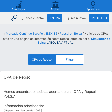
Simulador
Brokers
Aprende
¿Tienes cuenta?
ENTRA
¿Eres nuevo?
REGISTRO
»
Mercado Continuo Español
/
IBEX 35
/
Repsol en Bolsa
/ Noticias de OPAs
Estás en una página de información sobre Repsol ofrecida por el
Simulador de
Bolsa
LA
BOLSA
VIRTUAL
.
OPA de Repsol
Filtrar
OPA de Repsol
Hemos encontrado noticias acerca de una OPA y Repsol
Ypf,S.A..
Información relacionada:
[ Repsol || septiembre de 2005 ]